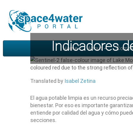
Skip
to
main
content
Indicadores de
Main
Home
About
Commu
navigation
Translated by
Isabel Zetina
El agua potable limpia es un recurso precia
bienestar. Por eso es importante garantizar
entiende por calidad del agua y cómo pued
secciones.