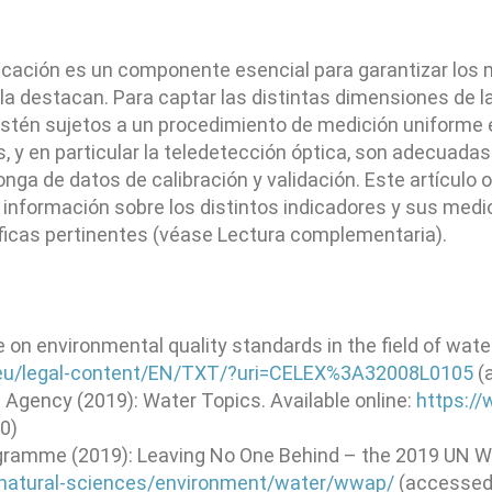
ficación es un componente esencial para garantizar los m
en la destacan. Para captar las distintas dimensiones de 
 estén sujetos a un procedimiento de medición uniforme 
 y en particular la teledetección óptica, son adecuadas
onga de datos de calibración y validación. Este artículo
 información sobre los distintos indicadores y sus med
tíficas pertinentes (véase Lectura complementaria).
on environmental quality standards in the field of wat
a.eu/legal-content/EN/TXT/?uri=CELEX%3A32008L0105
(
 Agency (2019): Water Topics. Available online:
https:/
0)
mme (2019): Leaving No One Behind – the 2019 UN Wor
natural-sciences/environment/water/wwap/
(accessed 