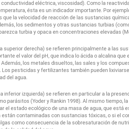
 conductividad eléctrica, viscosidad). Como la reactivid
emperatura, ésta es un indicador importante. Por ejempl
 que la velocidad de reacción de las sustancias química
emás, los sedimentos y otras sustancias turbias (como 
parezca turbia y opaca en concentraciones elevadas (M
a superior derecha) se refieren principalmente a las su
nte el valor del pH, que indica lo ácida o alcalina que e
 Además, los metales disueltos, las sales y los compue
. Los pesticidas y fertilizantes también pueden lixiviarse
dad del agua.
na inferior izquierda) se refieren en particular a la pr
omo parásitos (Yoder y Rankin 1998). Al mismo tiempo, l
ar el estado ecológico de una masa de agua, que está e
a están contaminadas con sustancias tóxicas, o si el c
 algas como consecuencia de la sobresaturación de nutri