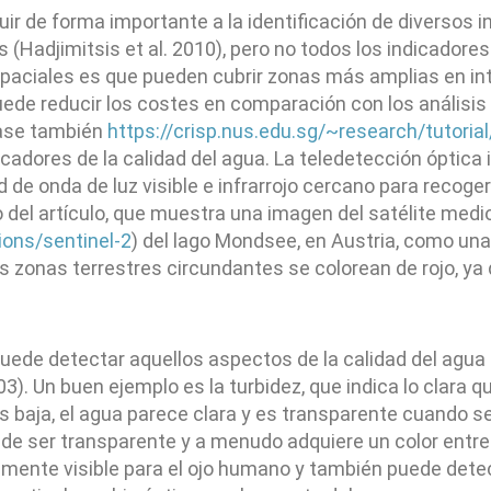
r de forma importante a la identificación de diversos i
(Hadjimitsis et al. 2010), pero no todos los indicadore
spaciales es que pueden cubrir zonas más amplias en in
uede reducir los costes en comparación con los análisis 
éase también
https://crisp.nus.edu.sg/~research/tutorial
icadores de la calidad del agua. La teledetección óptica
 de onda de luz visible e infrarrojo cercano para recoge
ulo del artículo, que muestra una imagen del satélite me
ions/sentinel-2
) del lago Mondsee, en Austria, como una 
 zonas terrestres circundantes se colorean de rojo, ya qu
 puede detectar aquellos aspectos de la calidad del agua
3). Un buen ejemplo es la turbidez, que indica lo clara 
es baja, el agua parece clara y es transparente cuando se 
ja de ser transparente y a menudo adquiere un color entr
amente visible para el ojo humano y también puede dete