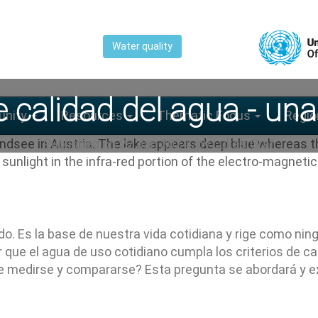
Water quality
 calidad del agua - una
nity
Resources
Thematic Focus
Regio
Published on
22 Jan 2024
, by
Lukas Graf
do. Es la base de nuestra vida cotidiana y rige como ni
 que el agua de uso cotidiano cumpla los criterios de c
e medirse y compararse? Esta pregunta se abordará y ex