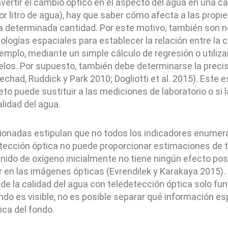
ertir el cambio óptico en el aspecto del agua en una can
r litro de agua), hay que saber cómo afecta a las propi
 determinada cantidad. Por este motivo, también son nec
logías espaciales para establecer la relación entre la c
jemplo, mediante un simple cálculo de regresión o utiliz
los. Por supuesto, también debe determinarse la precis
echad, Ruddick y Park 2010; Dogliotti et al. 2015). Este 
to puede sustituir a las mediciones de laboratorio o si
alidad del agua.
cionadas estipulan que no todos los indicadores enume
edetección óptica no puede proporcionar estimaciones de
enido de oxígeno inicialmente no tiene ningún efecto pos
ar en las imágenes ópticas (Evrendilek y Karakaya 2015
 de la calidad del agua con teledetección óptica solo fu
fondo es visible, no es posible separar qué información e
ica del fondo.