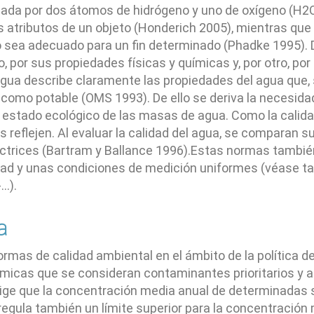
ada por dos átomos de hidrógeno y uno de oxígeno (H2O
 los atributos de un objeto (Honderich 2005), mientras que
 sea adecuado para un fin determinado (Phadke 1995). D
o, por sus propiedades físicas y químicas y, por otro, po
 agua describe claramente las propiedades del agua que,
 como potable (OMS 1993). De ello se deriva la necesidad
 el estado ecológico de las masas de agua. Como la cal
s reflejen. Al evaluar la calidad del agua, se comparan 
rectrices (Bartram y Ballance 1996).Estas normas tambi
idad y unas condiciones de medición uniformes (véase 
-...).
a
s normas de calidad ambiental en el ámbito de la política
ímicas que se consideran contaminantes prioritarios y 
a exige que la concentración media anual de determinada
 regula también un límite superior para la concentració