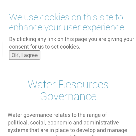
Skip
We use cookies on this site to
to
main
enhance your user experience
content
by
UNOOSA
and
PSIPW
By clicking any link on this page you are giving your
consent for us to set cookies.
Toggle
OK, I agree
naviga
Water Resources
Governance
Water governance relates to the range of
political, social, economic and administrative
systems that are in place to develop and manage