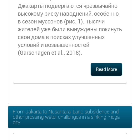
Джакарты подвергаются чрезвычайно
высокому риску наводнений, особенно
в сезон муссонов (рис. 1). Тысячи
жителей уже были вынуждены покинуть
свои дома в поисках улучшенных
условий и возвышенностей
(Garschagen et al., 2018).
Read More
From Jakarta to Nusantara: Land subsidence and
other pressing water challenges in a sinking mega
city