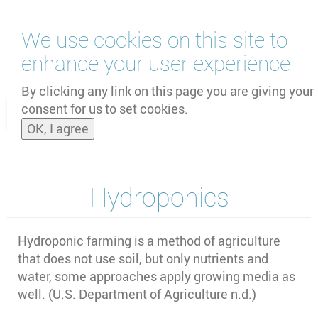
Skip
We use cookies on this site to
to
main
enhance your user experience
content
by
UNOOSA
and
PSIPW
By clicking any link on this page you are giving your
consent for us to set cookies.
Toggle
OK, I agree
naviga
Hydroponics
Hydroponic farming is a method of agriculture
that does not use soil, but only nutrients and
water, some approaches apply growing media as
well. (U.S. Department of Agriculture n.d.)